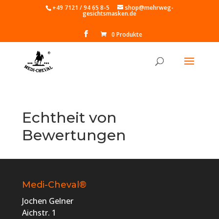
Skip
+49 7121 / 94 65 8-5
shop@mehrweg-
gesichtsmasken.de
to
content
0 Produkte
Echtheit von
Bewertungen
Medi-Cheval®
Jochen Gelner
Aichstr. 1